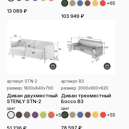
+65
13 089 ₽
103 949 ₽
артикул: STN-2
артикул: B3
размер: 1800х840х760
размер: 2000x900x820
Диван двухместный
Диван трехместный
STENLY STN-2
Боссо B3
Цвет
Цвет
+55
+5
78 597 ₽
51 236 ₽