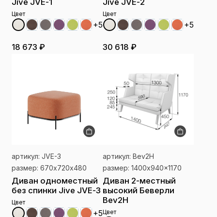
Jive JVE-1
Jive JVE-2
Цвет
Цвет
+5
+5
18 673 ₽
30 618 ₽
артикул: JVE-3
артикул: Bev2H
размер: 670х720х480
размер: 1400x940x1170
Диван одноместный
Диван 2-местный
без спинки Jive JVE-3
высокий Беверли
Bev2H
Цвет
+5
Цвет