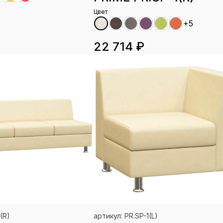
Цвет
+5
22 714 ₽
(R)
артикул: PR.SP-1(L)