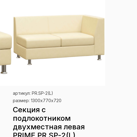
артикул: PR.SP-2(L)
размер: 1300х770х720
Секция с
подлокотником
двухместная левая
PRIME PR.SP-2(L)