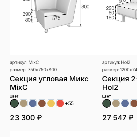
артикул: MixC
артикул: Hol2
размер: 750х750х800
размер: 1200x7
Секция угловая Микс
Секция 2
MixC
Hol2
Цвет
Цвет
+55
23 300 ₽
27 547 ₽