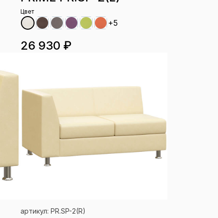
Цвет
+5
26 930 ₽
артикул: PR.SP-2(R)