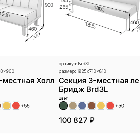
артикул: Brd3L
40x900
размер: 1825x710x810
-местная Холл
Секция 3-местная ле
Бридж Brd3L
Цвет
+55
+50
100 827 ₽