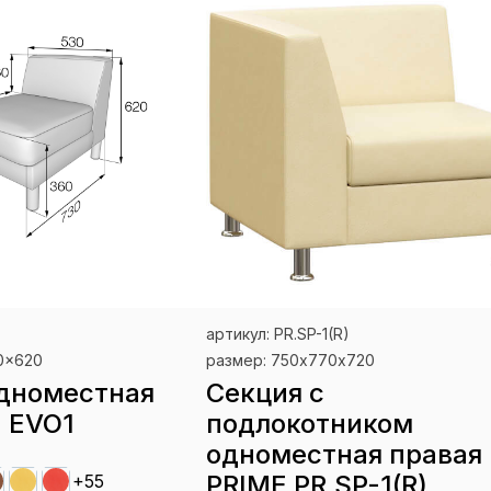
артикул: PR.SP-1(R)
0x620
размер: 750х770х720
дноместная
Секция с
 EVO1
подлокотником
одноместная правая
PRIME PR.SP-1(R)
+55