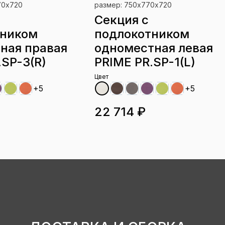
70х720
размер: 750х770х720
Секция с
тником
подлокотником
ная правая
одноместная левая
.SP-3(R)
PRIME PR.SP-1(L)
Цвет
+5
+5
22 714 ₽