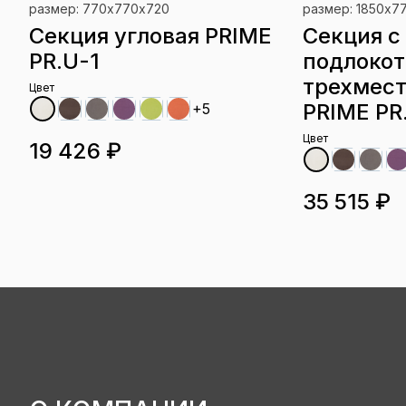
размер: 770х770х720
размер: 1850х7
Секция угловая PRIME
Секция с
PR.U-1
подлоко
трехмест
Цвет
PRIME PR
+5
Цвет
19 426 ₽
35 515 ₽