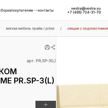
vestra@vestra.su
сборка
покупателям
контакты
+7 (495) 724-31-70
сборка
покупателям
контакты
/
мягкая мебель прайм / prime
/
секция с подлокотником
арт. PR.SP-3(L)
ИКОМ
E PR.SP-3(L)