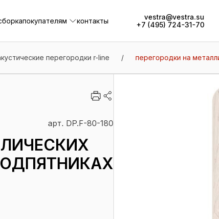
vestra@vestra.su
сборка
покупателям
контакты
+7 (495) 724-31-70
сборка
покупателям
контакты
акустические перегородки r-line
/
перегородки на металли
арт. DP.F-80-180
ЛЛИЧЕСКИХ
ПОДПЯТНИКАХ