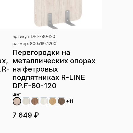
артикул: DP.F-80-120
размер: 800x18x1200
Перегородки на
х,
металлических опорах
.R-
на фетровых
подпятниках R-LINE
DP.F-80-120
Цвет
+11
7 649 ₽