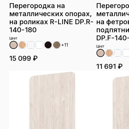
Перегородка на
Перегоро
металлических опорах,
металлич
на роликах R-LINE DP.R-
на фетро
140-180
подпятни
DP.F-140
Цвет
+11
Цвет
15 099 ₽
11 691 ₽