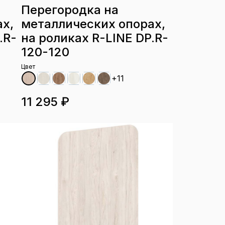
Перегородка на
х,
металлических опорах,
.R-
на роликах R-LINE DP.R-
120-120
Цвет
+11
11 295 ₽