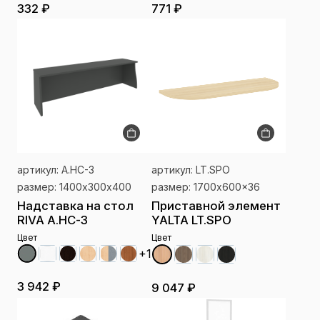
332 ₽
771 ₽
артикул: А.НС-3
артикул: LT.SРО
размер: 1400х300х400
размер: 1700x600x36
Надставка на стол
Приставной элемент
RIVA А.НС-3
YALTA LT.SРО
Цвет
Цвет
+1
3 942 ₽
9 047 ₽