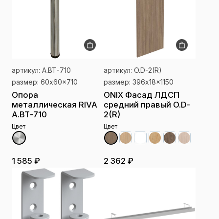
артикул: А.ВТ-710
артикул: O.D-2(R)
размер: 60x60x710
размер: 396x18x1150
Опора
ONIX Фасад ЛДСП
металлическая RIVA
средний правый O.D-
А.ВТ-710
2(R)
Цвет
Цвет
1 585 ₽
2 362 ₽