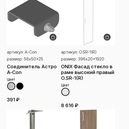
артикул: A-Con
артикул: O.SR-1(R)
размер: 56x50x25
размер: 396x20x1920
Соединитель Астро
ONIX Фасад стекло в
A-Con
раме высокий правый
O.SR-1(R)
Цвет
Цвет
391 ₽
8 616 ₽