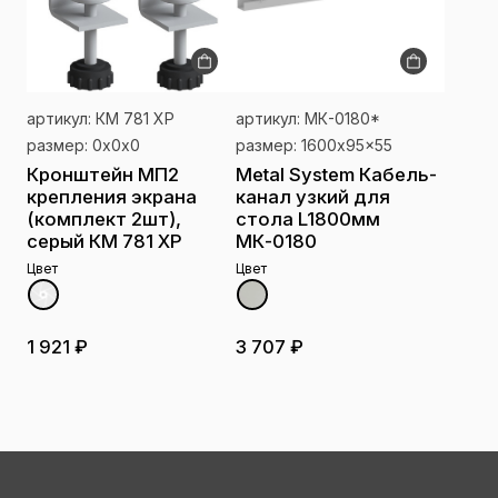
артикул: КМ 781 ХР
артикул: МК-0180*
размер: 0x0x0
размер: 1600x95x55
Кронштейн МП2
Metal System Кабель-
крепления экрана
канал узкий для
(комплект 2шт),
стола L1800мм
серый КМ 781 ХР
МК-0180
Цвет
Цвет
1 921 ₽
3 707 ₽