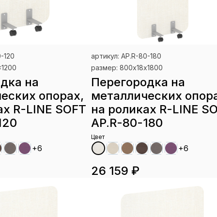
0-120
артикул: AP.R-80-180
x1200
размер: 800х18х1800
дка на
Перегородка на
еских опорах,
металлических опора
ах R-LINE SOFT
на роликах R-LINE S
120
AP.R-80-180
Цвет
+6
+6
26 159 ₽