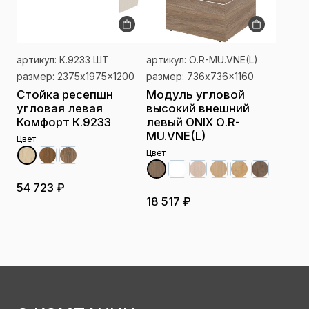
артикул: К.9233 ШТ
артикул: О.R-MU.VNE(L)
размер: 2375x1975x1200
размер: 736x736x1160
Стойка ресепшн
Модуль угловой
угловая левая
высокий внешний
Комфорт К.9233
левый ONIX О.R-
MU.VNE(L)
Цвет
Цвет
54 723 ₽
18 517 ₽