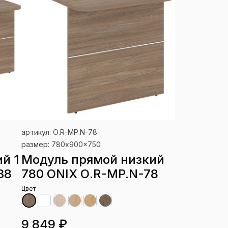
артикул: О.R-MP.N-78
размер: 780x900x750
й 1
Модуль прямой низкий
38
780 ONIX О.R-MP.N-78
Цвет
9 849 ₽