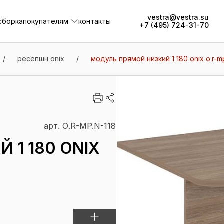
vestra@vestra.su
сборка
покупателям
контакты
+7 (495) 724-31-70
сборка
покупателям
контакты
/
ресепшн onix
/
модуль прямой низкий 1 180 onix о.r-mp
арт. О.R-MP.N-118
 1 180 ONIX