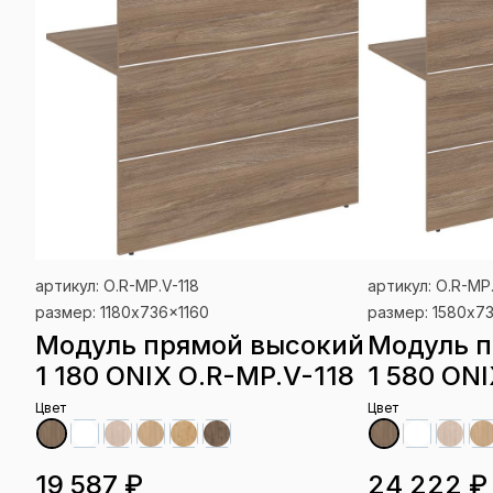
артикул: О.R-MP.V-118
артикул: О.R-MP
размер: 1180x736x1160
размер: 1580x7
Модуль прямой высокий
Модуль п
1 180 ONIX О.R-MP.V-118
1 580 ON
Цвет
Цвет
19 587 ₽
24 222 ₽