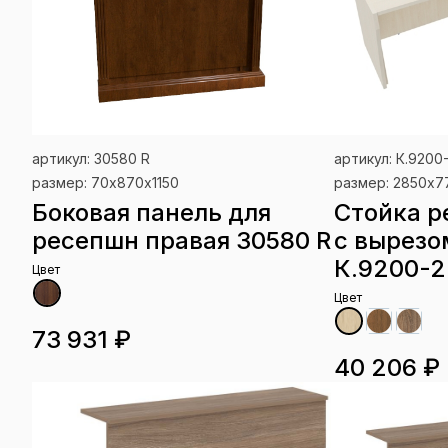
артикул: 30580 R
артикул: К.9200
размер: 70х870х1150
размер: 2850x7
Боковая панель для
Стойка р
ресепшн правая 30580 R
с вырезо
К.9200-2
Цвет
Цвет
73 931 ₽
40 206 ₽