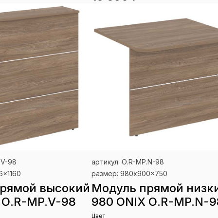
.V-98
артикул: О.R-MP.N-98
6x1160
размер: 980x900x750
рямой высокий
Модуль прямой низк
 О.R-MP.V-98
980 ONIX О.R-MP.N-9
Цвет