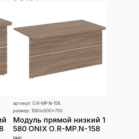
артикул: О.R-MP.N-158
размер: 1580x900x750
ий
Модуль прямой низкий 1
8
580 ONIX О.R-MP.N-158
Цвет