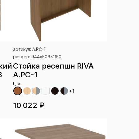
артикул: А.РС-1
размер: 944x506x1150
кий
Стойка ресепшн RIVA
8
А.РС-1
Цвет
+1
10 022 ₽