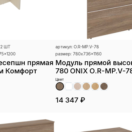
-2 ШТ
артикул: О.R-MP.V-78
75x1200
размер: 780x736x1160
есепшн прямая
Модуль прямой высо
м Комфорт
780 ONIX О.R-MP.V-7
Цвет
14 347 ₽