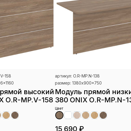
.V-158
артикул: О.R-MP.N-138
36x1160
размер: 1380x900x750
рямой высокий
Модуль прямой низки
IX О.R-MP.V-158
380 ONIX О.R-MP.N-1
Цвет
15 690 ₽