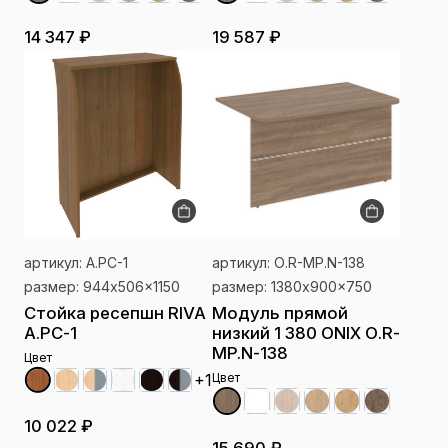
14 347 ₽
19 587 ₽
артикул: А.РС-1
артикул: О.R-MP.N-138
размер: 944x506x1150
размер: 1380x900x750
Стойка ресепшн RIVA
Модуль прямой
А.РС-1
низкий 1 380 ONIX О.R-
MP.N-138
Цвет
Цвет
+1
10 022 ₽