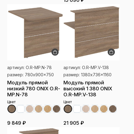
15 690 ₽
артикул: О.R-MP.N-78
артикул: О.R-MP.V-138
размер: 780x900x750
размер: 1380x736x1160
Модуль прямой
Модуль прямой
низкий 780 ONIX О.R-
высокий 1 380 ONIX
MP.N-78
О.R-MP.V-138
Цвет
Цвет
9 849 ₽
21 905 ₽