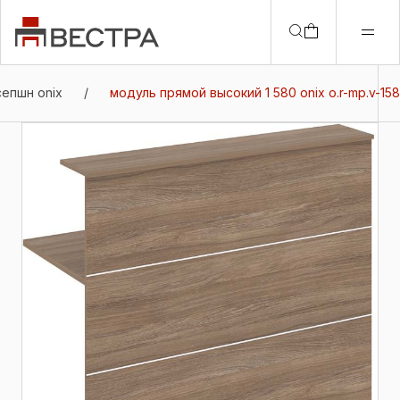
епшн onix
/
модуль прямой высокий 1 580 onix о.r-mp.v-158