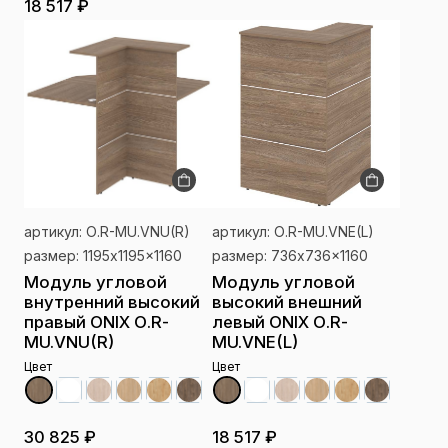
18 517 ₽
артикул: О.R-MU.VNU(R)
артикул: О.R-MU.VNE(L)
размер: 1195x1195x1160
размер: 736x736x1160
Модуль угловой
Модуль угловой
внутренний высокий
высокий внешний
правый ONIX О.R-
левый ONIX О.R-
MU.VNU(R)
MU.VNE(L)
Цвет
Цвет
30 825 ₽
18 517 ₽