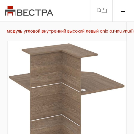
модуль угловой внутренний высокий левый onix о.r-mu.vnu(l)