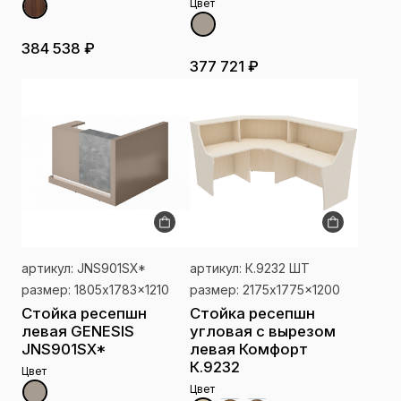
Цвет
384 538 ₽
377 721 ₽
артикул: JNS901SX*
артикул: К.9232 ШТ
размер: 1805x1783x1210
размер: 2175x1775x1200
Стойка ресепшн
Стойка ресепшн
левая GENESIS
угловая с вырезом
JNS901SX*
левая Комфорт
К.9232
Цвет
Цвет