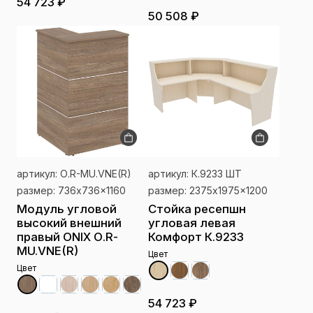
54 723 ₽
50 508 ₽
артикул: О.R-MU.VNE(R)
артикул: К.9233 ШТ
размер: 736x736x1160
размер: 2375x1975x1200
Модуль угловой
Стойка ресепшн
высокий внешний
угловая левая
правый ONIX О.R-
Комфорт К.9233
MU.VNE(R)
Цвет
Цвет
54 723 ₽