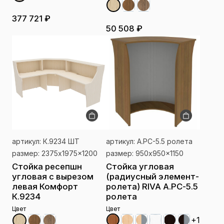
377 721 ₽
50 508 ₽
артикул: К.9234 ШТ
артикул: А.РС-5.5 ролета
размер: 2375x1975x1200
размер: 950x950x1150
Стойка ресепшн
Стойка угловая
угловая с вырезом
(радиусный элемент-
левая Комфорт
ролета) RIVA А.РС-5.5
К.9234
ролета
Цвет
Цвет
+1