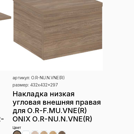
артикул: О.R-NU.N.VNE(R)
размер: 432x432x297
Накладка низкая
угловая внешняя правая
для О.R-F.MU.VNE(R)
R-
ONIX О.R-NU.N.VNE(R)
Цвет