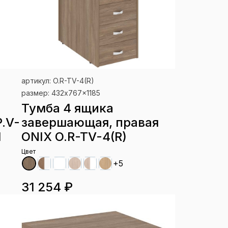
артикул: O.R-TV-4(R)
размер: 432x767x1185
Тумба 4 ящика
.V-
завершающая, правая
1
ONIX O.R-TV-4(R)
Цвет
+5
31 254 ₽