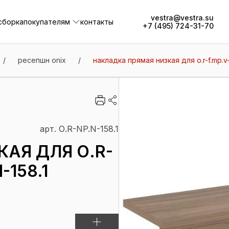
vestra@vestra.su
сборка
покупателям
контакты
+7 (495) 724-31-70
сборка
покупателям
контакты
/
ресепшн onix
/
накладка прямая низкая для о.r-f.mp.v-1
арт. О.R-NP.N-158.1
АЯ ДЛЯ О.R-
-158.1