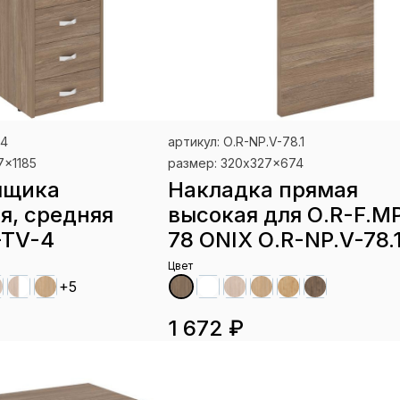
-4
артикул: О.R-NP.V-78.1
7x1185
размер: 320x327x674
ящика
Накладка прямая
я, средняя
высокая для О.R-F.MP
-TV-4
78 ONIX О.R-NP.V-78.
Цвет
+5
1 672 ₽