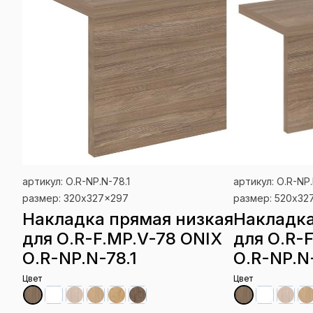
артикул: О.R-NP.N-78.1
артикул: О.R-NP.
размер: 320x327x297
размер: 520x32
Накладка прямая низкая
Накладка
для О.R-F.MP.V-78 ONIX
для О.R-
О.R-NP.N-78.1
О.R-NP.N
Цвет
Цвет