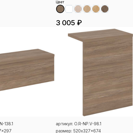
Цвет
3 005 ₽
N-138.1
артикул: О.R-NP.V-98.1
7x297
размер: 520x327x674