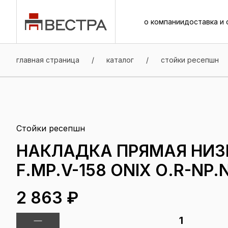
о компании
доставка и 
о компании
доставка и 
главная страница
/
каталог
/
стойки ресепшн
Стойки ресепшн
НАКЛАДКА ПРЯМАЯ НИЗК
F.MP.V-158 ONIX О.R-NP.N
2 863 ₽