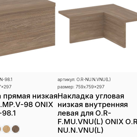
N-98.1
артикул: О.R-NU.N.VNU(L)
7x297
размер: 759x759x297
 прямая низкая
Накладка угловая
F.MP.V-98 ONIX
низкая внутренняя
-98.1
левая для О.R-
F.MU.VNU(L) ONIX О.
NU.N.VNU(L)