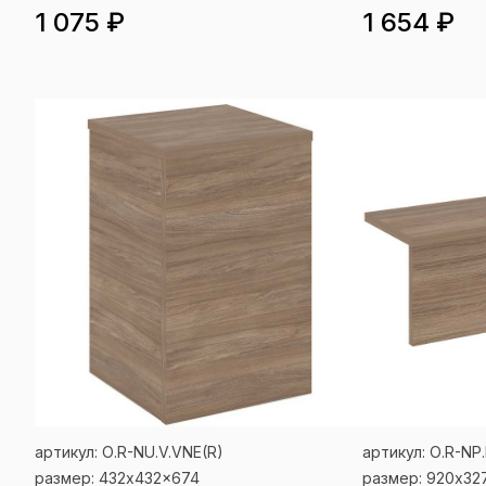
1 075 ₽
1 654 ₽
артикул: О.R-NU.V.VNE(R)
артикул: О.R-NP.
размер: 432x432x674
размер: 920x32