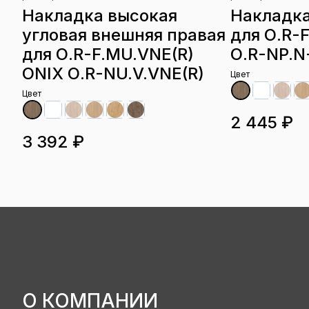
Накладка высокая
Накладка
угловая внешняя правая
для О.R-
для О.R-F.MU.VNE(R)
О.R-NP.N-
ONIX О.R-NU.V.VNE(R)
Цвет
Цвет
2 445 ₽
3 392 ₽
О КОМПАНИИ