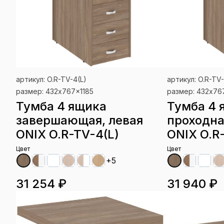
артикул: O.R-TV-4(L)
артикул: O.R-TV
размер: 432x767x1185
размер: 432x76
Тумба 4 ящика
Тумба 4 
завершающая, левая
проходна
ONIX O.R-TV-4(L)
ONIX O.R
Цвет
Цвет
+5
31 254 ₽
31 940 ₽