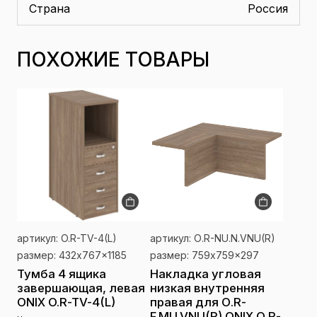
Страна
Россия
ПОХОЖИЕ ТОВАРЫ
артикул: O.R-TV-4(L)
артикул: О.R-NU.N.VNU(R)
размер: 432x767x1185
размер: 759x759x297
Тумба 4 ящика
Накладка угловая
завершающая, левая
низкая внутренняя
ONIX O.R-TV-4(L)
правая для О.R-
F.MU.VNU(R) ONIX О.R-