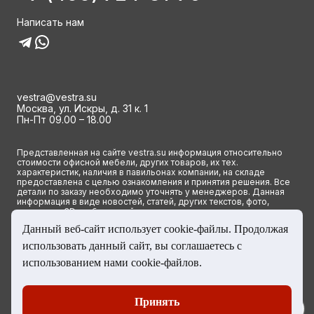
Написать нам
vestra@vestra.su
Москва, ул. Искры, д. 31 к. 1
Пн-Пт 09.00 – 18.00
Представленная на сайте vestra.su информация относительно
стоимости офисной мебели, других товаров, их тех.
характеристик, наличия в павильонах компании, на складе
предоставлена с целью ознакомления и принятия решения. Все
детали по заказу необходимо уточнять у менеджеров. Данная
информация в виде новостей, статей, других текстов, фото,
картинок и 3D изображений ни при каких условиях не является
публичной офертой и определяется исключительно основными
Данный веб-сайт использует cookie-файлы. Продолжая
положениями ст. 437(2) Гражданского кодекса РФ.
использовать данный сайт, вы соглашаетесь с
© 2023 Группа компаний ВЕСТРА. Все права сайта защищены
использованием нами cookie-файлов.
Принять