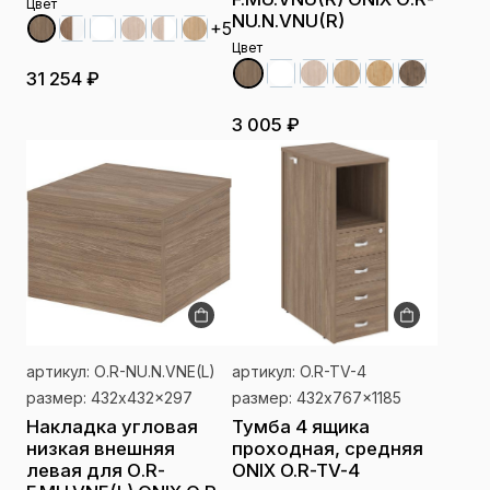
Цвет
NU.N.VNU(R)
+5
Цвет
31 254 ₽
3 005 ₽
артикул: О.R-NU.N.VNE(L)
артикул: O.R-TV-4
размер: 432x432x297
размер: 432x767x1185
Накладка угловая
Тумба 4 ящика
низкая внешняя
проходная, средняя
левая для О.R-
ONIX O.R-TV-4