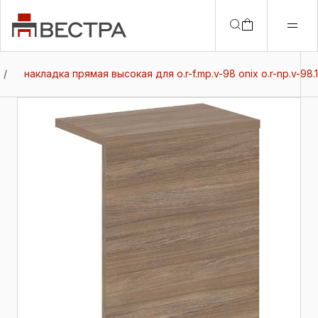
/
накладка прямая высокая для о.r-f.mp.v-98 onix о.r-np.v-98.1