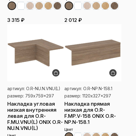
3 315 ₽
2 012 ₽
артикул: О.R-NU.N.VNU(L)
артикул: О.R-NP.N-158.1
размер: 759x759x297
размер: 1120x327x297
Накладка угловая
Накладка прямая
низкая внутренняя
низкая для О.R-
левая для О.R-
F.MP.V-158 ONIX О.R-
F.MU.VNU(L) ONIX О.R-
NP.N-158.1
NU.N.VNU(L)
Цвет
Цвет