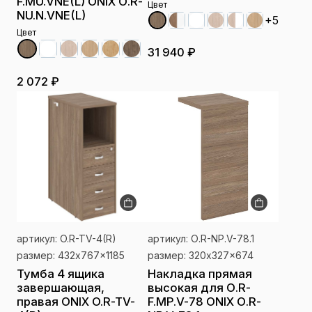
F.MU.VNE(L) ONIX О.R-
Цвет
NU.N.VNE(L)
+5
Цвет
31 940 ₽
2 072 ₽
артикул: O.R-TV-4(R)
артикул: О.R-NP.V-78.1
размер: 432x767x1185
размер: 320x327x674
Тумба 4 ящика
Накладка прямая
завершающая,
высокая для О.R-
правая ONIX O.R-TV-
F.MP.V-78 ONIX О.R-