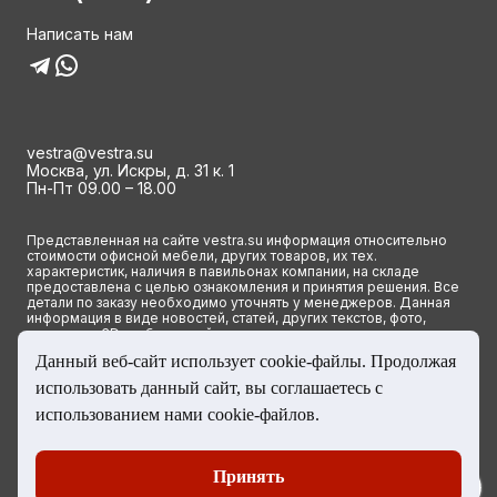
Написать нам
vestra@vestra.su
Москва, ул. Искры, д. 31 к. 1
Пн-Пт 09.00 – 18.00
Представленная на сайте vestra.su информация относительно
стоимости офисной мебели, других товаров, их тех.
характеристик, наличия в павильонах компании, на складе
предоставлена с целью ознакомления и принятия решения. Все
детали по заказу необходимо уточнять у менеджеров. Данная
информация в виде новостей, статей, других текстов, фото,
картинок и 3D изображений ни при каких условиях не является
публичной офертой и определяется исключительно основными
Данный веб-сайт использует cookie-файлы. Продолжая
положениями ст. 437(2) Гражданского кодекса РФ.
использовать данный сайт, вы соглашаетесь с
© 2023 Группа компаний ВЕСТРА. Все права сайта защищены
использованием нами cookie-файлов.
Принять