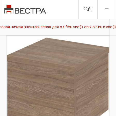
овая низкая внешняя левая для о.r-f.mu.vne(l) onix о.r-nu.n.vne(l)