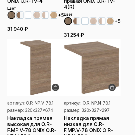
ONIX O.R-TV-4
правая ONIX O.R-TV-
4(R)
Цвет
+5
Цвет
+5
31 940 ₽
31 254 ₽
артикул: О.R-NP.V-78.1
артикул: О.R-NP.N-78.1
размер: 320x327x674
размер: 320x327x297
Накладка прямая
Накладка прямая
высокая для О.R-
низкая для О.R-
F.MP.V-78 ONIX О.R-
F.MP.V-78 ONIX О.R-