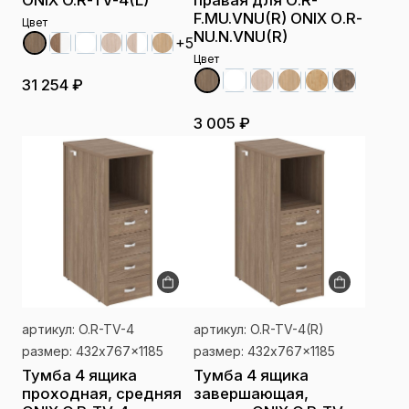
ONIX O.R-TV-4(L)
правая для О.R-
F.MU.VNU(R) ONIX О.R-
Цвет
NU.N.VNU(R)
+5
Цвет
31 254 ₽
3 005 ₽
артикул: O.R-TV-4
артикул: O.R-TV-4(R)
размер: 432x767x1185
размер: 432x767x1185
Тумба 4 ящика
Тумба 4 ящика
проходная, средняя
завершающая,