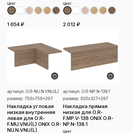
Цвет
Цвет
1 654 ₽
2 012 ₽
артикул: О.R-NU.N.VNU(L)
артикул: О.R-NP.N-138.1
размер: 759x759x297
размер: 920x327x297
Накладка угловая
Накладка прямая
низкая внутренняя
низкая для О.R-
левая для О.R-
F.MP.V-138 ONIX О.R-
F.MU.VNU(L) ONIX О.R-
NP.N-138.1
NU.N.VNU(L)
Цвет