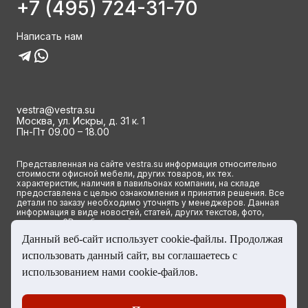
+7 (495) 724-31-70
Написать нам
vestra@vestra.su
Москва, ул. Искры, д. 31 к. 1
Пн-Пт 09.00 – 18.00
Представленная на сайте vestra.su информация относительно
стоимости офисной мебели, других товаров, их тех.
характеристик, наличия в павильонах компании, на складе
предоставлена с целью ознакомления и принятия решения. Все
детали по заказу необходимо уточнять у менеджеров. Данная
информация в виде новостей, статей, других текстов, фото,
картинок и 3D изображений ни при каких условиях не является
публичной офертой и определяется исключительно основными
Данный веб-сайт использует cookie-файлы. Продолжая
положениями ст. 437(2) Гражданского кодекса РФ.
использовать данный сайт, вы соглашаетесь с
© 2023 Группа компаний ВЕСТРА. Все права сайта защищены
использованием нами cookie-файлов.