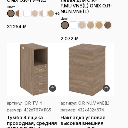
ONIX O.R-TV-4(L)
левая для О.R-
F.MU.VNE(L) ONIX О.R-
Цвет
NU.N.VNE(L)
+5
Цвет
31 254 ₽
2 072 ₽
артикул: O.R-TV-4
артикул: О.R-NU.V.VNE(L)
размер: 432x767x1185
размер: 432x432x674
Тумба 4 ящика
Накладка угловая
проходная, средняя
высокая внешняя