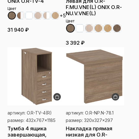
ONIX O.R-TV-4
левая для О.R-
F.MU.VNE(L) ONIX О.R-
Цвет
NU.V.VNE(L)
+5
Цвет
31 940 ₽
3 392 ₽
артикул: O.R-TV-4(R)
артикул: О.R-NP.N-78.1
размер: 432x767x1185
размер: 320x327x297
Тумба 4 ящика
Накладка прямая
завершающая,
низкая для О.R-