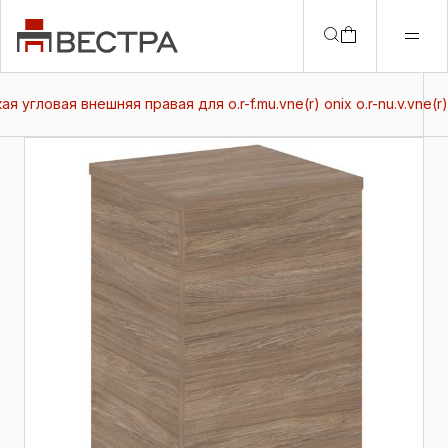
я угловая внешняя правая для о.r-f.mu.vne(r) onix о.r-nu.v.vne(r)