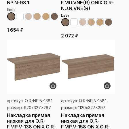
NP.N-98.1
F.MU.VNE(R) ONIX О.R-
NU.N.VNE(R)
Цвет
Цвет
1 654 ₽
2 072 ₽
артикул: О.R-NP.N-138.1
артикул: О.R-NP.N-158.1
размер: 920x327x297
размер: 1120x327x297
Накладка прямая
Накладка прямая
низкая для О.R-
низкая для О.R-
F.MP.V-138 ONIX О.R-
F.MP.V-158 ONIX О.R-