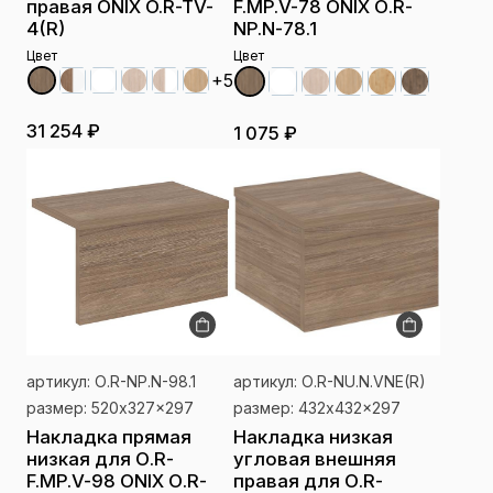
правая ONIX O.R-TV-
F.MP.V-78 ONIX О.R-
4(R)
NP.N-78.1
Цвет
Цвет
+5
31 254 ₽
1 075 ₽
артикул: О.R-NP.N-98.1
артикул: О.R-NU.N.VNE(R)
размер: 520x327x297
размер: 432x432x297
Накладка прямая
Накладка низкая
низкая для О.R-
угловая внешняя
F.MP.V-98 ONIX О.R-
правая для О.R-