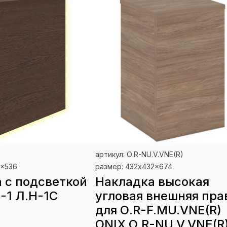
артикул: О.R-NU.V.VNE(R)
1x536
размер: 432x432x674
 с подсветкой
Накладка высокая
-1 Л.Н-1С
угловая внешняя пра
для О.R-F.MU.VNE(R)
ONIX О.R-NU.V.VNE(R