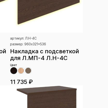
артикул: Л.Н-4С
размер: 960x321x536
ой
Накладка с подсветкой
для Л.МП-4 Л.Н-4С
Цвет
11 735 ₽