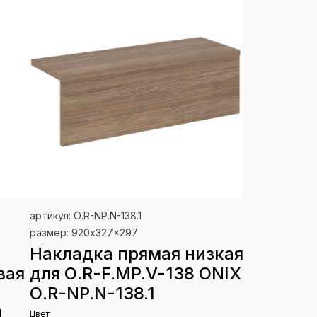
артикул: О.R-NP.N-138.1
размер: 920x327x297
Накладка прямая низкая
вая
для О.R-F.MP.V-138 ONIX
О.R-NP.N-138.1
)
Цвет