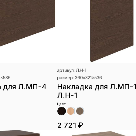
артикул: Л.Н-1
1x536
размер: 360x321x536
 для Л.МП-4
Накладка для Л.МП-
Л.Н-1
Цвет
2 721 ₽