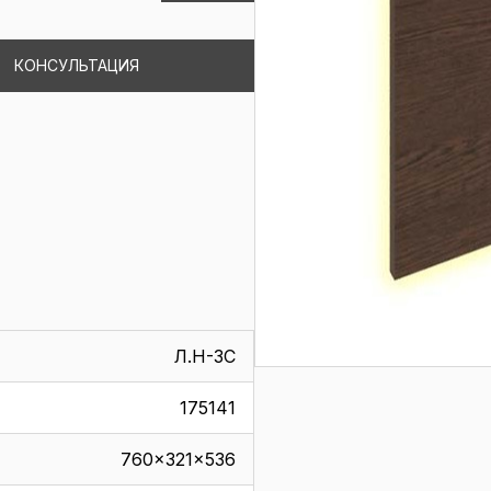
КОНСУЛЬТАЦИЯ
Л.Н-3С
175141
760x321x536