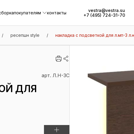
vestra@vestra.su
сборка
покупателям
контакты
+7 (495) 724-31-70
сборка
покупателям
контакты
/
ресепшн style
/
накладка с подсветкой для л.мп-3 л.
арт. Л.Н-3С
ОЙ ДЛЯ