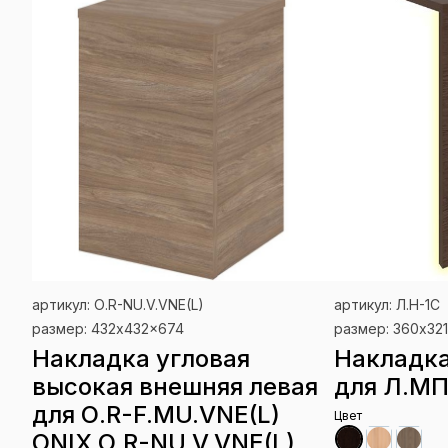
артикул: О.R-NU.V.VNE(L)
артикул: Л.Н-1С
размер: 432x432x674
размер: 360x32
Накладка угловая
Накладка
высокая внешняя левая
для Л.МП
для О.R-F.MU.VNE(L)
Цвет
ONIX О.R-NU.V.VNE(L)