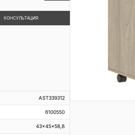
КОНСУЛЬТАЦИЯ
AST339312
6100550
43x45x58,8