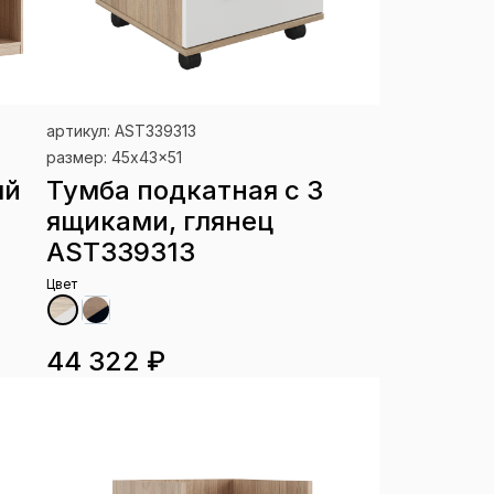
артикул: AST339313
размер: 45x43x51
ый
Тумба подкатная с 3
ящиками, глянец
AST339313
Цвет
44 322 ₽