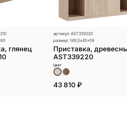
9210
артикул: AST339220
x60
размер: 149,5x45x59
а, глянец
Приставка, древесн
10
AST339220
Цвет
43 810 ₽