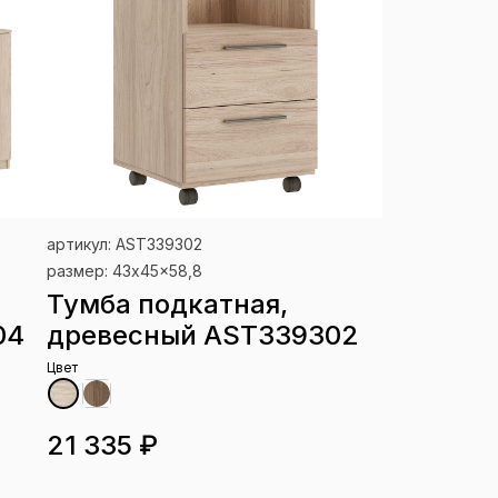
артикул: AST339302
размер: 43x45x58,8
Тумба подкатная,
04
древесный AST339302
Цвет
21 335 ₽