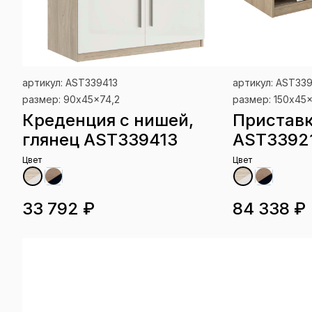
артикул: AST339413
артикул: AST33
размер: 90x45x74,2
размер: 150x45
Креденция с нишей,
Приставк
глянец AST339413
AST3392
Цвет
Цвет
33 792 ₽
84 338 ₽