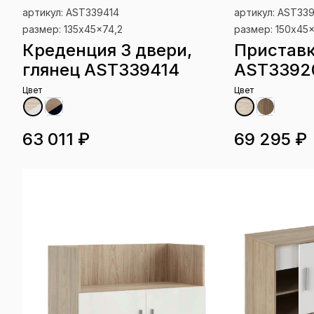
артикул: AST339414
артикул: AST33
размер: 135x45x74,2
размер: 150x45
Креденция 3 двери,
Приставк
глянец AST339414
AST3392
Цвет
Цвет
63 011 ₽
69 295 ₽