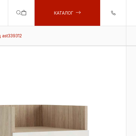
КАТАЛОГ
 ast339312