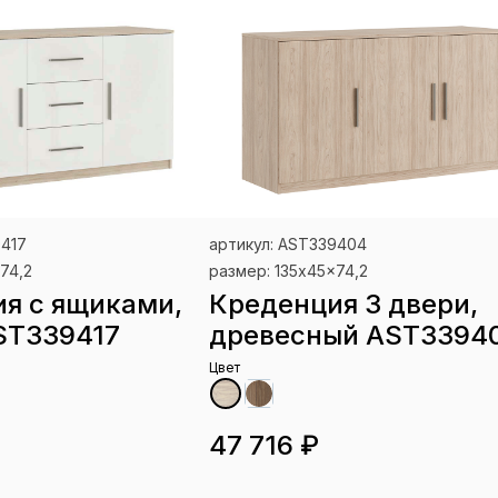
9417
артикул: AST339404
74,2
размер: 135x45x74,2
я с ящиками,
Креденция 3 двери,
ST339417
древесный AST3394
Цвет
47 716 ₽