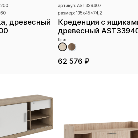
9200
артикул: AST339407
x60
размер: 135x45x74,2
а, древесный
Креденция с ящикам
00
древесный AST3394
Цвет
62 576 ₽