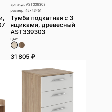
артикул: AST339303
размер: 45x43x51
и,
Тумба подкатная с 3
07
ящиками, древесный
AST339303
Цвет
31 805 ₽