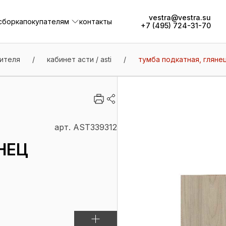
vestra@vestra.su
сборка
покупателям
контакты
+7 (495) 724-31-70
сборка
покупателям
контакты
ителя
/
кабинет асти / asti
/
тумба подкатная, глянец
арт. AST339312
НЕЦ