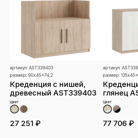
артикул: AST339403
артикул: AST33
размер: 90x45x74,2
размер: 135x45x
Креденция с нишей,
Креденци
древесный AST339403
глянец A
Цвет
Цвет
27 251 ₽
77 706 ₽