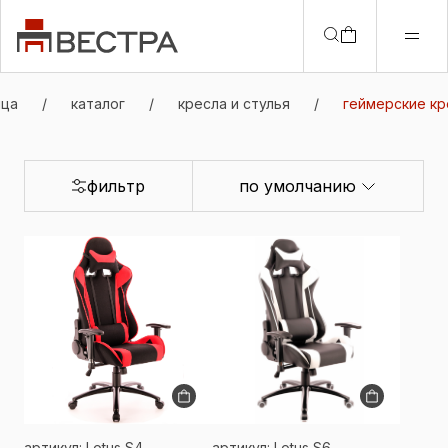
ица
/
каталог
/
кресла и стулья
/
геймерские кр
фильтр
по умолчанию
артикул: Lotus S4
артикул: Lotus S6