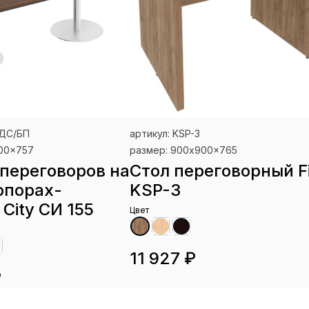
 ДС/БП
артикул: KSP-3
900x757
размер: 900x900x765
 переговоров на
Стол переговорный Fi
опорах-
KSP-3
City СИ 155
Цвет
11 927 ₽
₽