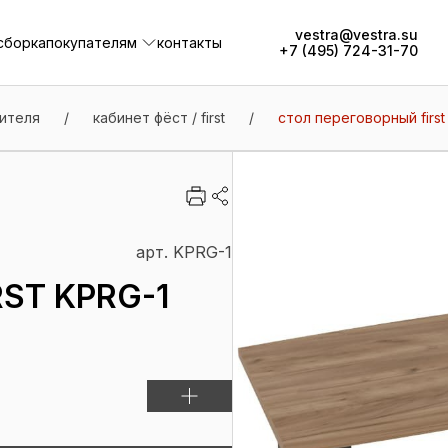
vestra@vestra.su
сборка
покупателям
контакты
+7 (495) 724-31-70
сборка
покупателям
контакты
ителя
/
кабинет фёст / first
/
стол переговорный first
арт. KPRG-1
ST KPRG-1