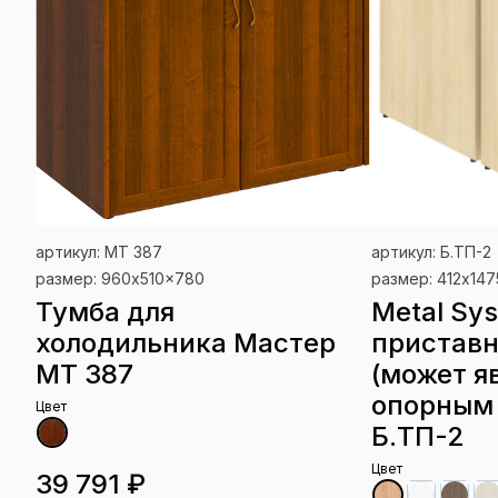
артикул: МТ 387
артикул: Б.ТП-2
размер: 960x510x780
размер: 412x14
Тумба для
Metal Sy
холодильника Мастер
приставн
МТ 387
(может я
опорным
Цвет
Б.ТП-2
Цвет
39 791 ₽