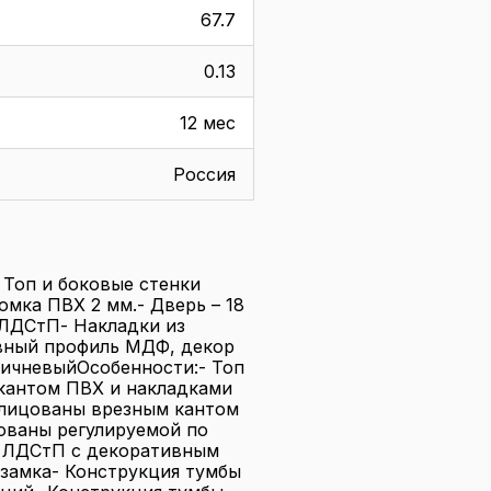
67.7
0.13
12 мес
Россия
Топ и боковые стенки
омка ПВХ 2 мм.- Дверь – 18
 ЛДСтП- Накладки из
ивный профиль МДФ, декор
оричневыйОсобенности:- Топ
кантом ПВХ и накладками
блицованы врезным кантом
тованы регулируемой по
з ЛДСтП с декоративным
замка- Конструкция тумбы