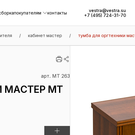
vestra@vestra.su
сборка
покупателям
контакты
+7 (495) 724-31-70
сборка
покупателям
контакты
ителя
/
кабинет мастер
/
тумба для оргтехники мас
арт. МТ 263
И МАСТЕР МТ