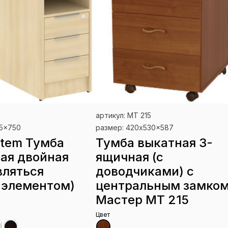
артикул: МТ 215
75x750
размер: 420x530x587
stem Тумба
Тумба выкатная 3-
ая двойная
ящичная (c
вляться
доводчиками) с
 элементом)
центральным замко
Мастер МТ 215
Цвет