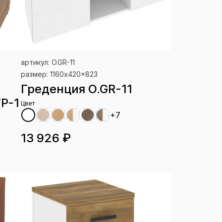
артикул: O.GR-11
размер: 1160x420x823
Греденция O.GR-11
TP-1
Цвет
+7
13 926 ₽