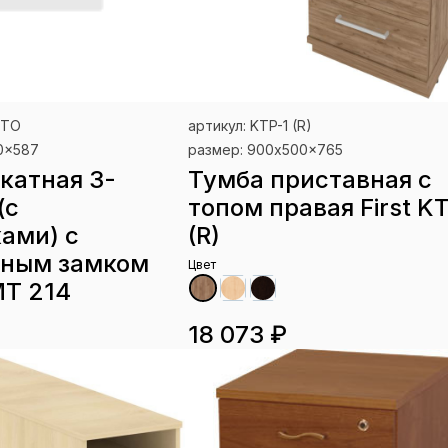
т в наличии
 ТО
артикул: KTP-1 (R)
0x587
размер: 900x500x765
катная 3-
Тумба приставная с
(c
топом правая First K
ами) с
(R)
ьным замком
Цвет
Т 214
18 073 ₽