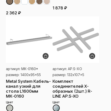
1 878 ₽
2 362 ₽
артикул: МК-0160*
артикул: AP.S-XO
размер: 1400x95x55
размер: 132x107x5
Metal System Кабель-
Комплект
канал узкий для
соединителей Х-
стола L1600мм
образных (2шт.) R-
МК-0160
LINE AP.S-XO
Цвет
Цвет