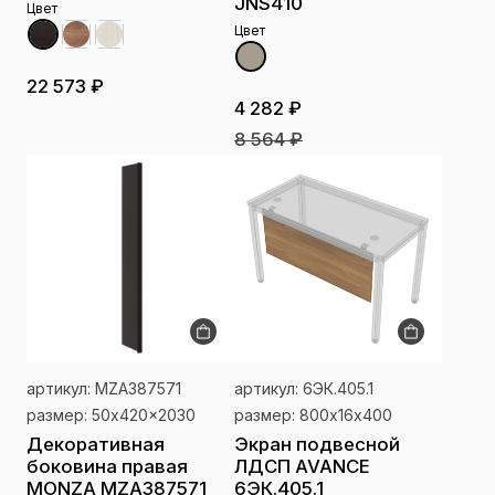
JNS410
Цвет
Цвет
22 573 ₽
4 282 ₽
8 564 ₽
артикул: MZA387571
артикул: 6ЭК.405.1
размер: 50x420x2030
размер: 800х16х400
Декоративная
Экран подвесной
боковина правая
ЛДСП AVANCE
MONZA MZA387571
6ЭК.405.1