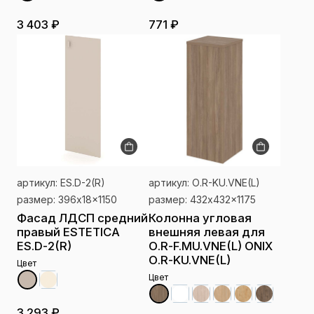
3 403 ₽
771 ₽
артикул: ES.D-2(R)
артикул: О.R-KU.VNE(L)
размер: 396x18x1150
размер: 432x432x1175
Фасад ЛДСП средний
Колонна угловая
правый ESTETICA
внешняя левая для
ES.D-2(R)
О.R-F.MU.VNE(L) ONIX
О.R-KU.VNE(L)
Цвет
Цвет
3 293 ₽