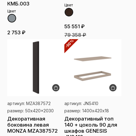
КМБ.003
Цвет
Цвет
55 551 ₽
2 753 ₽
79 358 ₽
-50%
артикул: MZA387572
артикул: JNS410
размер: 50x420x2030
размер: 1400х420х18
Декоративная
Декоративный топ
боковина левая
140 + цоколь 90 для
MONZA MZA387572
шкафов GENESIS