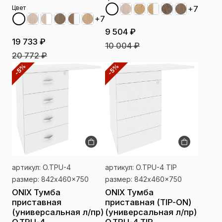
+7
Цвет
+7
9 504 ₽
19 733 ₽
10 004 ₽
20 772 ₽
-5%
-5%
артикул: O.TPU-4
артикул: O.TPU-4 TIP
размер: 842x460x750
размер: 842x460x750
ONIX Тумба
ONIX Тумба
приставная
приставная (TIP-ON)
(универсальная л/пр)
(универсальная л/пр)
O.TPU-4
O.TPU-4 TIP