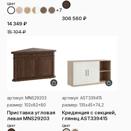
Цвет
+7
306 560 ₽
14 349 ₽
15 104 ₽
артикул: MNS29203
артикул: AST339415
размер: 102x82x80
размер: 135x45x74,2
Приставка угловая
Креденция с секцией,
левая MNS29203
глянец AST339415
Цвет
Цвет