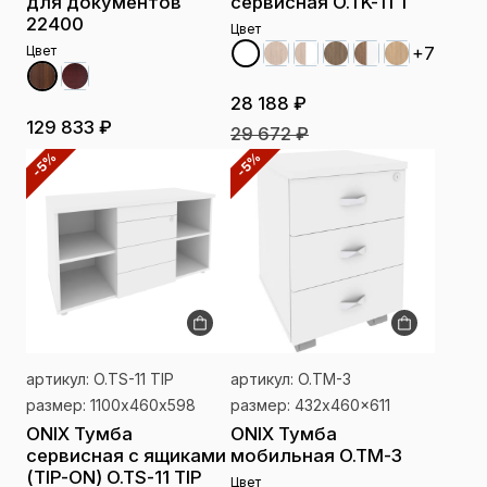
для документов
сервисная O.TK-11 T
22400
Цвет
+7
Цвет
28 188 ₽
129 833 ₽
29 672 ₽
-5%
-5%
артикул: O.TS-11 TIP
артикул: O.TM-3
размер: 1100х460х598
размер: 432x460x611
ONIX Тумба
ONIX Тумба
сервисная с ящиками
мобильная O.TM-3
(TIP-ON) O.TS-11 TIP
Цвет