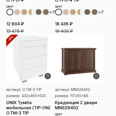
Цвет
Цвет
+7
+7
12 804 ₽
18 436 ₽
13 478 ₽
19 406 ₽
-5%
артикул: O.TM-3 TIP
артикул: MNS29402
размер: 432x460x633
размер: 117x55x88
ONIX Тумба
Креденция 2 двери
мобильная (TIP-ON)
MNS29402
O.TM-3 TIP
Цвет