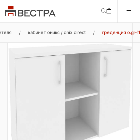
ителя
/
кабинет оникс / onix direct
/
греденция o.gr-11