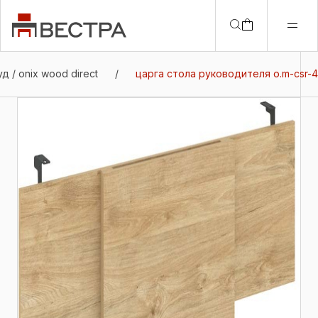
д / onix wood direct
/
царга стола руководителя o.m-csr-4