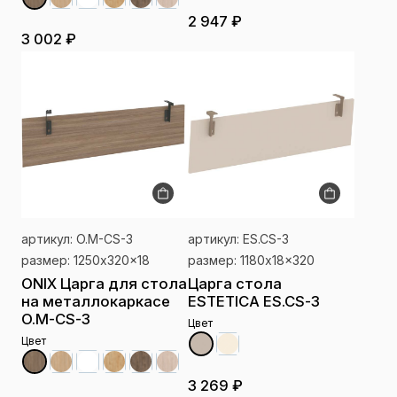
2 947 ₽
3 002 ₽
артикул: O.M-CS-3
артикул: ES.CS-3
размер: 1250x320x18
размер: 1180x18x320
ONIX Царга для стола
Царга стола
на металлокаркасе
ESTETICA ES.CS-3
O.M-CS-3
Цвет
Цвет
3 269 ₽