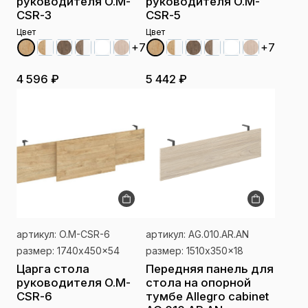
руководителя O.M-
руководителя O.M-
CSR-3
CSR-5
Цвет
Цвет
+7
+7
4 596 ₽
5 442 ₽
артикул: O.M-CSR-6
артикул: AG.010.AR.AN
размер: 1740x450x54
размер: 1510x350x18
Царга стола
Передняя панель для
руководителя O.M-
стола на опорной
CSR-6
тумбе Allegro cabinet