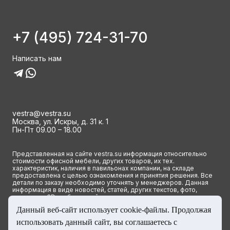
+7 (495) 724-31-70
Написать нам
vestra@vestra.su
Москва, ул. Искры, д. 31 к. 1
Пн-Пт 09.00 – 18.00
Представленная на сайте vestra.su информация относительно
стоимости офисной мебели, других товаров, их тех.
характеристик, наличия в павильонах компании, на складе
предоставлена с целью ознакомления и принятия решения. Все
детали по заказу необходимо уточнять у менеджеров. Данная
информация в виде новостей, статей, других текстов, фото,
картинок и 3D изображений ни при каких условиях не является
публичной офертой и определяется исключительно основными
Данный веб-сайт использует cookie-файлы. Продолжая
положениями ст. 437(2) Гражданского кодекса РФ.
использовать данный сайт, вы соглашаетесь с
© 2023 Группа компаний ВЕСТРА. Все права сайта защищены