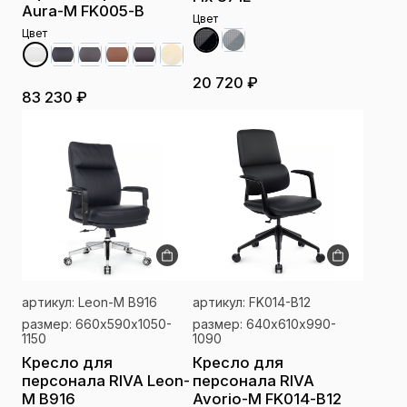
Aura-M FK005-B
Цвет
Цвет
20 720 ₽
83 230 ₽
артикул: Leon-M B916
артикул: FK014-B12
размер: 660х590х1050-
размер: 640х610х990-
1150
1090
Кресло для
Кресло для
персонала RIVA Leon-
персонала RIVA
M B916
Avorio-M FK014-B12