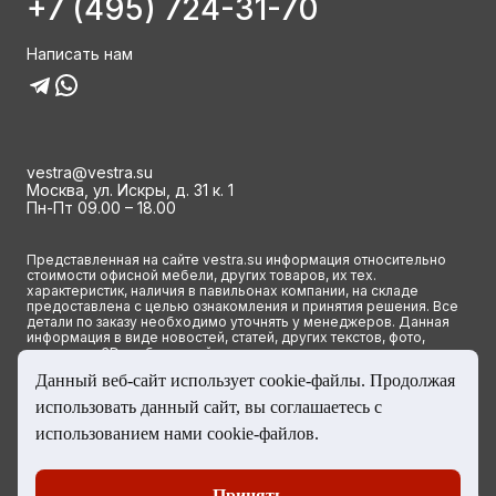
+7 (495) 724-31-70
Написать нам
vestra@vestra.su
Москва, ул. Искры, д. 31 к. 1
Пн-Пт 09.00 – 18.00
Представленная на сайте vestra.su информация относительно
стоимости офисной мебели, других товаров, их тех.
характеристик, наличия в павильонах компании, на складе
предоставлена с целью ознакомления и принятия решения. Все
детали по заказу необходимо уточнять у менеджеров. Данная
информация в виде новостей, статей, других текстов, фото,
картинок и 3D изображений ни при каких условиях не является
публичной офертой и определяется исключительно основными
Данный веб-сайт использует cookie-файлы. Продолжая
положениями ст. 437(2) Гражданского кодекса РФ.
использовать данный сайт, вы соглашаетесь с
© 2023 Группа компаний ВЕСТРА. Все права сайта защищены
использованием нами cookie-файлов.
Принять