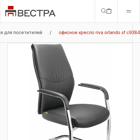
ья для посетителей
/
офисное кресло riva orlando sf с9384