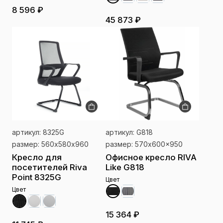
8 596 ₽
45 873 ₽
артикул: 8325G
артикул: G818
размер: 560х580х960
размер: 570x600x950
Кресло для
Офисное кресло RIVA
посетителей Riva
Like G818
Point 8325G
Цвет
Цвет
15 364 ₽