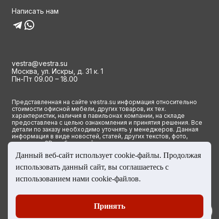
Написать нам
vestra@vestra.su
Москва, ул. Искры, д. 31 к. 1
Пн-Пт 09.00 – 18.00
Представленная на сайте vestra.su информация относительно
стоимости офисной мебели, других товаров, их тех.
характеристик, наличия в павильонах компании, на складе
предоставлена с целью ознакомления и принятия решения. Все
детали по заказу необходимо уточнять у менеджеров. Данная
информация в виде новостей, статей, других текстов, фото,
картинок и 3D изображений ни при каких условиях не является
публичной офертой и определяется исключительно основными
Данный веб-сайт использует cookie-файлы. Продолжая
положениями ст. 437(2) Гражданского кодекса РФ.
использовать данный сайт, вы соглашаетесь с
© 2023 Группа компаний ВЕСТРА. Все права сайта защищены
использованием нами cookie-файлов.
Принять