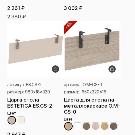
2 261 ₽
3 002 ₽
2 380 ₽
-5%
артикул: ES.CS-2
артикул: O.M-CS-0
размер: 980x18x320
размер: 650x320x18
Царга стола
Царга для стола на
ESTETICA ES.CS-2
металлокаркасе O.M-
CS-0
Цвет
Цвет
2 947 ₽