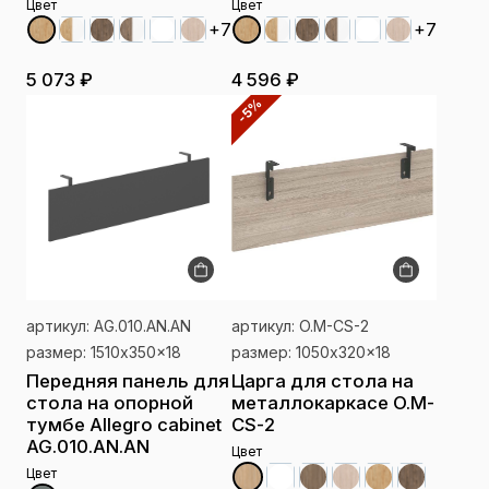
Цвет
Цвет
+7
+7
5 073 ₽
4 596 ₽
-5%
артикул: AG.010.AN.AN
артикул: O.M-CS-2
размер: 1510x350x18
размер: 1050x320x18
Передняя панель для
Царга для стола на
стола на опорной
металлокаркасе O.M-
тумбе Allegro cabinet
CS-2
AG.010.AN.AN
Цвет
Цвет