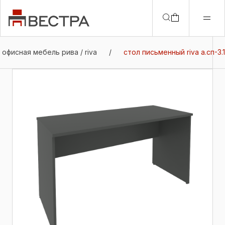
офисная мебель рива / riva
/
стол письменный riva а.сп-3.1