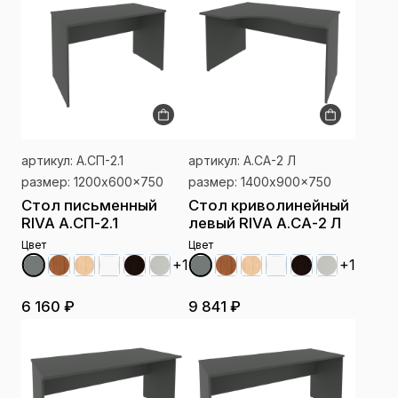
артикул: А.СП-2.1
артикул: А.СА-2 Л
размер: 1200x600x750
размер: 1400x900x750
Стол письменный
Стол криволинейный
RIVA А.СП-2.1
левый RIVA А.СА-2 Л
Цвет
Цвет
+1
+1
6 160 ₽
9 841 ₽