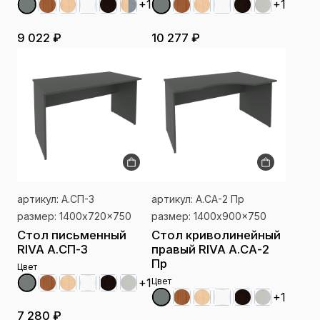
+1
+1
9 022 ₽
10 277 ₽
артикул: А.СП-3
артикул: А.СА-2 Пр
размер: 1400x720x750
размер: 1400x900x750
Стол письменный
Стол криволинейный
RIVA А.СП-3
правый RIVA А.СА-2
Пр
Цвет
Цвет
+1
+1
7 280 ₽