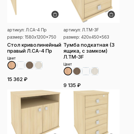
артикул: Л.СА-4 Пр
артикул: Л.ТМ-3F
размер: 1580x1200x750
размер: 420x450x563
Стол криволинейный
Тумба подкатная (3
правый Л.СА-4 Пр
ящика, с замком)
Л.ТМ-3F
Цвет
Цвет
15 362 ₽
9 135 ₽