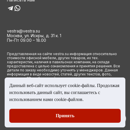
vestra@vestra.su
Москва, ул. Искры, д. 31 к. 1
Пн-Пт 09.00 – 18.00
Представленная на сайте vestra.su информация относительно
стоимости офисной мебели, других товаров, их тех.
характеристик, наличия в павильонах компании, на складе
предоставлена с целью ознакомления и принятия решения. Все
детали по заказу необходимо уточнять у менеджеров. Данная
информация в виде новостей, статей, других текстов, фото,
картинок и 3D изображений ни при каких условиях не является
публичной офертой и определяется исключительно основными
Данный веб-сайт использует cookie-файлы. Продолжая
положениями ст. 437(2) Гражданского кодекса РФ.
использовать данный сайт, вы соглашаетесь с
© 2023 Группа компаний ВЕСТРА. Все права сайта защищены
использованием нами cookie-файлов.
Принять