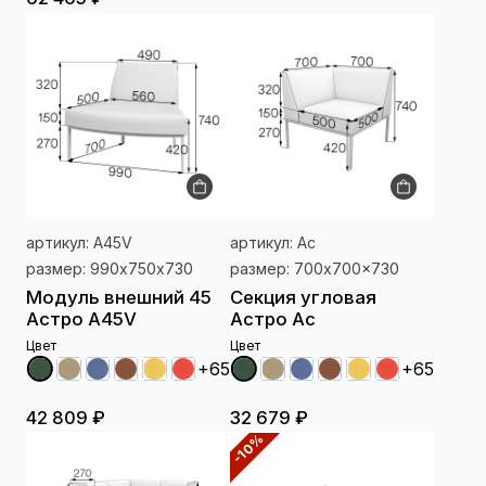
артикул: A45V
артикул: Ac
размер: 990х750х730
размер: 700x700x730
Модуль внешний 45
Секция угловая
Астро A45V
Астро Ac
Цвет
Цвет
+65
+65
42 809 ₽
32 679 ₽
-10%