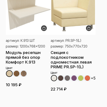
артикул: К.913 ШТ
артикул: PR.SP-1(L)
размер: 1200x768x1200
размер: 750х770х720
Модуль ресепшн
Секция с
прямой без опор
подлокотником
Комфорт К.913
одноместная левая
PRIME PR.SP-1(L)
Цвет
Цвет
+5
10 195 ₽
22 714 ₽