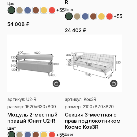
R
Цвет
+55
Цвет
+55
54 008 ₽
24 402 ₽
артикул: U2-R
артикул: Kos3R
размер: 1620х630х800
размер: 2100x870x820
Модуль 2-местный
Секция 3-местная с
правый Юнит U2-R
прав подлокотником
Космо Kos3R
Цвет
+55
Цвет