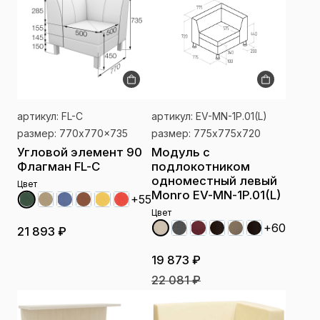
артикул: FL-С
артикул: EV-MN-1P.01(L)
размер: 770x770x735
размер: 775х775х720
Угловой элемент 90
Модуль с
Флагман FL-С
подлокотником
одноместный левый
Цвет
Monro EV-MN-1P.01(L)
+55
Цвет
+60
21 893 ₽
19 873 ₽
22 081 ₽