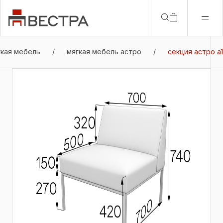
гкая мебель
/
мягкая мебель астро
/
секция астро a1