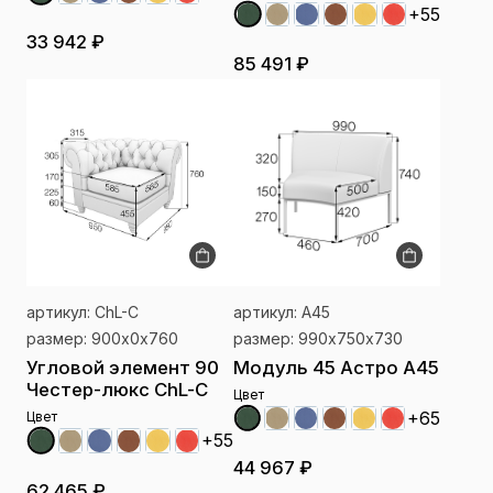
+55
33 942 ₽
85 491 ₽
артикул: ChL-C
артикул: A45
размер: 900x0x760
размер: 990х750х730
Угловой элемент 90
Модуль 45 Астро A45
Честер-люкс ChL-C
Цвет
+65
Цвет
+55
44 967 ₽
62 465 ₽