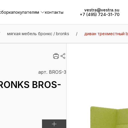
vestra@vestra.su
сборка
покупателям
контакты
+7 (495) 724-31-70
сборка
покупателям
контакты
/
мягкая мебель бронкс / bronks
/
диван трехместный b
арт. BROS-3
RONKS BROS-