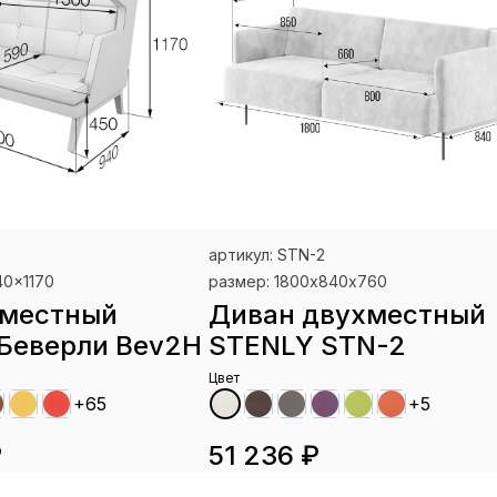
артикул: STN-2
40x1170
размер: 1800х840х760
-местный
Диван двухместный
Беверли Bev2H
STENLY STN-2
Цвет
+65
+5
₽
51 236 ₽