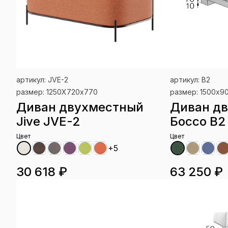
артикул: JVE-2
артикул: B2
размер: 1250Х720х770
размер: 1500x9
Диван двухместный
Диван д
Jive JVE-2
Боссо B2
Цвет
Цвет
+5
30 618 ₽
63 250 ₽