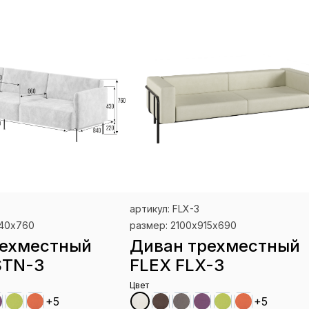
артикул: FLX-3
840х760
размер: 2100х915х690
рехместный
Диван трехместный
STN-3
FLEX FLX-3
Цвет
+5
+5