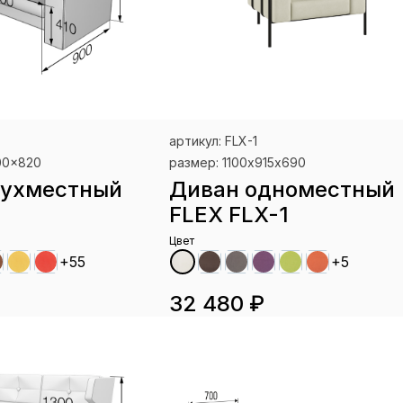
артикул: FLX-1
00x820
размер: 1100х915х690
вухместный
Диван одноместный
FLEX FLX-1
Цвет
+55
+5
32 480 ₽