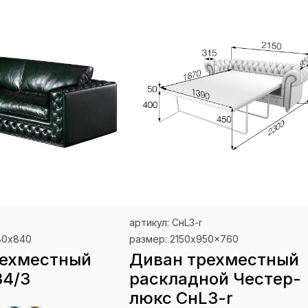
артикул: СнL3-r
80х840
размер: 2150x950x760
рехместный
Диван трехместный
34/3
раскладной Честер-
люкс СнL3-r