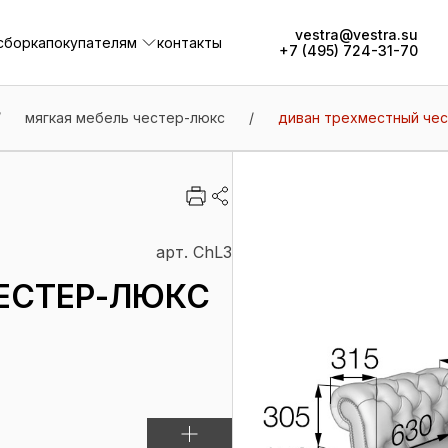
vestra@vestra.su
сборка
покупателям
контакты
+7 (495) 724-31-70
сборка
покупателям
контакты
/
мягкая мебель честер-люкс
/
диван трехместный чес
арт. СhL3
ЕСТЕР-ЛЮКС