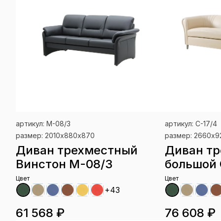
артикул: М-08/3
артикул: С-17/4
размер: 2010х880х870
размер: 2660х
Диван трехместный
Диван т
Винстон М-08/3
большой 
Цвет
Цвет
+43
61 568 ₽
76 608 ₽