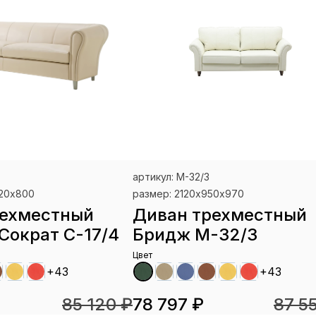
артикул: М-32/3
920х800
размер: 2120х950х970
рехместный
Диван трехместный
Сократ С-17/4
Бридж М-32/3
Цвет
+43
+43
85 120 ₽
78 797 ₽
87 5