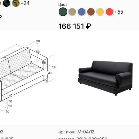
+24
Цвет
+55
₽
166 151 ₽
03
артикул: М-04/12