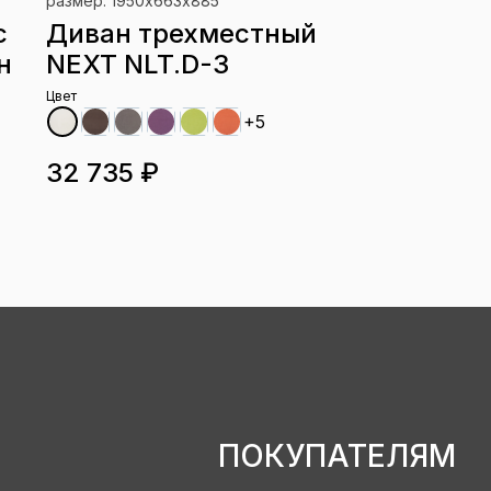
размер: 1950х663х885
с
Диван трехместный
н
NEXT NLT.D-3
Цвет
+5
32 735 ₽
ПОКУПАТЕЛЯМ