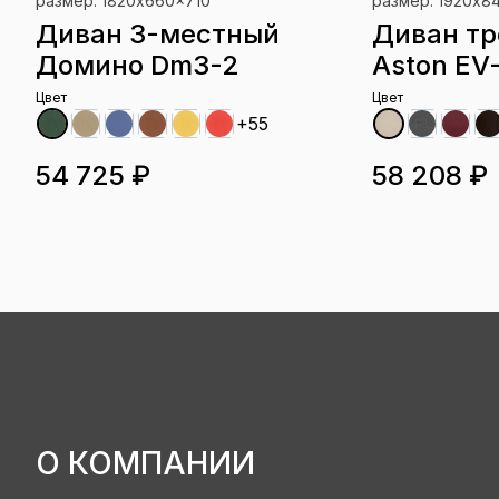
размер: 1820x660x710
размер: 1920х8
Диван 3-местный
Диван т
Домино Dm3-2
Aston EV
Цвет
Цвет
+55
54 725 ₽
58 208 ₽
О КОМПАНИИ