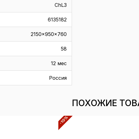
СhL3
6135182
2150x950x760
58
12 мес
Россия
ПОХОЖИЕ ТОВ
-10%