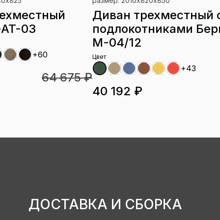
40х825
размер: 2010х820х850
рехместный
Диван трехместный 
-AT-03
подлокотниками Бер
М-04/12
+60
Цвет
+43
64 675 ₽
40 192 ₽
ДОСТАВКА И СБОРКА