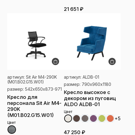
21 651 ₽
артикул: Sit Air M4-290K
артикул: ALDB-01
(M01.B02.G15.W01)
размер: 790х960х1180
размер: 542х650х873-971
Кресло высокое с
Кресло для
декором из пуговиц
персонала Sit Air M4-
ALDO ALDB-01
290K
Цвет
(M01.B02.G15.W01)
+5
Цвет
47 250 ₽