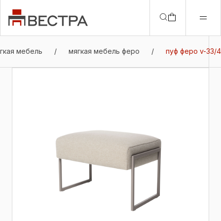
гкая мебель
/
мягкая мебель феро
/
пуф феро v-33/4