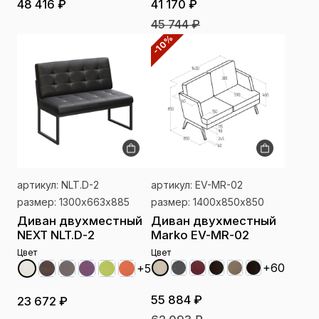
48 416 ₽
41 170 ₽
45 744 ₽
-10%
артикул: NLT.D-2
артикул: EV-MR-02
размер: 1300х663х885
размер: 1400х850х850
Диван двухместный
Диван двухместный
NEXT NLT.D-2
Marko EV-MR-02
Цвет
Цвет
+60
+5
55 884 ₽
23 672 ₽