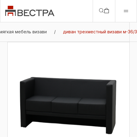
мягкая мебель визави
/
диван трехместный визави м-36/3