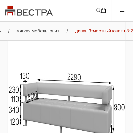
ь
/
мягкая мебель юнит
/
диван 3-местный юнит u3-2