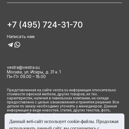
+7 (495) 724-31-70
Написать нам
vestra@vestra.su
Москва, ул. Искры, д. 31 к. 1
Пн-Пт 09.00 – 18.00
Представленная на сайте vestra.su информация относительно
стоимости офисной мебели, других товаров, их тех.
характеристик, наличия в павильонах компании, на складе
предоставлена с целью ознакомления и принятия решения. Все
детали по заказу необходимо уточнять у менеджеров. Данная
информация в виде новостей, статей, других текстов, фото,
картинок и 3D изображений ни при каких условиях не является
публичной офертой и определяется исключительно основными
Данный веб-сайт использует cookie-файлы. Продолжая
положениями ст. 437(2) Гражданского кодекса РФ.
использовать данный сайт, вы соглашаетесь с