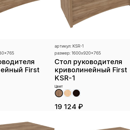
артикул: KSR-1
980x765
размер: 1600x920x765
оводителя
Стол руководителя
ейный First
криволинейный First
KSR-1
Цвет
19 124 ₽