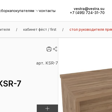
vestra@vestra.su
сборка
покупателям
контакты
+7 (495) 724-31-70
сборка
покупателям
контакты
ителя
/
кабинет фёст / first
/
стол руководителя прямо
арт. KSR-7
KSR-7