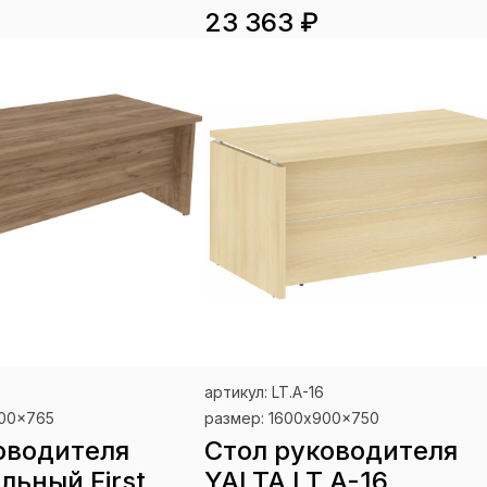
23 363 ₽
артикул: LT.A-16
900x765
размер: 1600x900x750
оводителя
Стол руководителя
льный First
YALTA LT.A-16