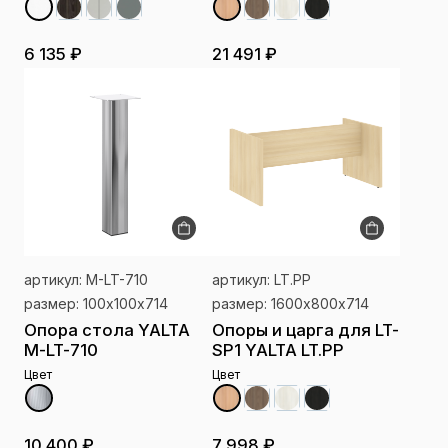
6 135 ₽
21 491 ₽
артикул: M-LT-710
артикул: LT.PP
размер: 100х100х714
размер: 1600х800х714
Опора стола YALTA
Опоры и царга для LT-
M-LT-710
SP1 YALTA LT.PP
Цвет
Цвет
10 400 ₽
7 998 ₽