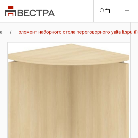
та
/
элемент наборного стола переговорного yalta lt.spu (l)