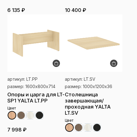
6 135 ₽
10 400 ₽
артикул: LT.PP
артикул: LT.SV
размер: 1600х800х714
размер: 1000х1200х36
Опоры и царга для LT-
Столешница
SP1 YALTA LT.PP
завершающая/
проходная YALTA
Цвет
LT.SV
Цвет
7 998 ₽