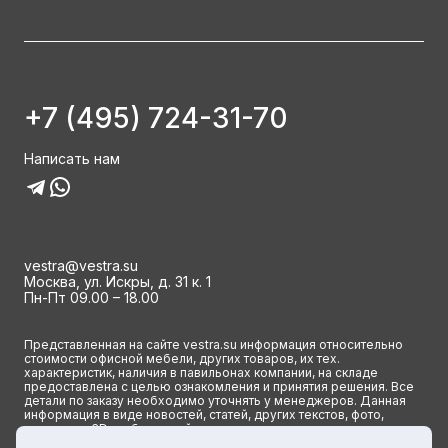
+7 (495) 724-31-70
Написать нам
vestra@vestra.su
Москва, ул. Искры, д. 31 к. 1
Пн-Пт 09.00 – 18.00
Представленная на сайте vestra.su информация относительно
стоимости офисной мебели, других товаров, их тех.
характеристик, наличия в павильонах компании, на складе
предоставлена с целью ознакомления и принятия решения. Все
детали по заказу необходимо уточнять у менеджеров. Данная
информация в виде новостей, статей, других текстов, фото,
картинок и 3D изображений ни при каких условиях не является
публичной офертой и определяется исключительно основными