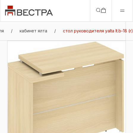
ля
/
кабинет ялта
/
стол руководителя yalta lt.b-18 (r)