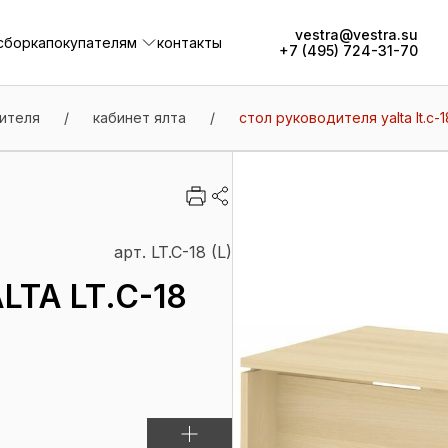
vestra@vestra.su
сборка
покупателям
контакты
+7 (495) 724-31-70
сборка
покупателям
контакты
ителя
/
кабинет ялта
/
стол руководителя yalta lt.c-18
арт. LT.C-18 (L)
TA LT.C-18