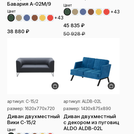
Бавария А-02М/9
Цвет
+43
Цвет
+43
45 835 ₽
38 880 ₽
50 928 ₽
артикул: С-15/2
артикул: ALDB-02L
размер: 1620х770х720
размер: 1430х875х890
Диван двухместный
Диван двухместный
Вики С-15/2
с декором из пуговиц
ALDO ALDB-02L
Цвет