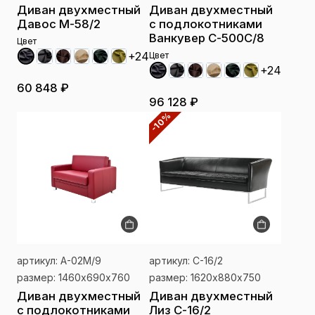
Диван двухместный
Диван двухместный
Давос M-58/2
с подлокотниками
Ванкувер С-500С/8
Цвет
+24
Цвет
+24
60 848 ₽
96 128 ₽
-10%
артикул: А-02М/9
артикул: С-16/2
размер: 1460х690х760
размер: 1620х880х750
Диван двухместный
Диван двухместный
с подлокотниками
Лиз С-16/2