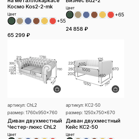
на металлокаркасе
Бизнес Bu2-2
Космо Kos2-2-mk
Цвет
+65
Цвет
+55
24 858 ₽
65 299 ₽
артикул: СhL2
артикул: КС2-50
размер: 1760x950x760
размер: 1250x750x670
Диван двухместный
Диван двухместный
Честер-люкс СhL2
Кейс КС2-50
Цвет
Цвет