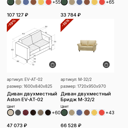
+65
+55
33 784 ₽
107 127 ₽
-10%
-10%
артикул: EV-AT-02
артикул: М-32/2
размер: 1600х840х825
размер: 1720х950х970
Диван двухместный
Диван двухместный
Aston EV-AT-02
Бридж М-32/2
Цвет
Цвет
+60
+43
47 073 ₽
66 528 ₽