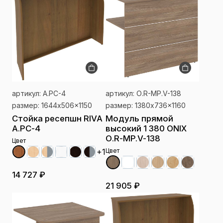
артикул: А.РС-4
артикул: О.R-MP.V-138
размер: 1644x506x1150
размер: 1380x736x1160
Стойка ресепшн RIVA
Модуль прямой
А.РС-4
высокий 1 380 ONIX
О.R-MP.V-138
Цвет
Цвет
+1
14 727 ₽
21 905 ₽