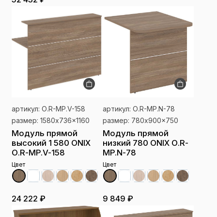
артикул: О.R-MP.V-158
артикул: О.R-MP.N-78
размер: 1580x736x1160
размер: 780x900x750
Модуль прямой
Модуль прямой
высокий 1 580 ONIX
низкий 780 ONIX О.R-
О.R-MP.V-158
MP.N-78
Цвет
Цвет
24 222 ₽
9 849 ₽