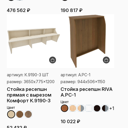
476 562 ₽
190 817 ₽
артикул: К.9190-3 ШТ
артикул: А.РС-1
размер: 3650x775x1200
размер: 944x506x1150
Стойка ресепшн
Стойка ресепшн RIVA
прямая с вырезом
А.РС-1
Комфорт К.9190-3
Цвет
Цвет
+1
10 022 ₽
52 432 ₽