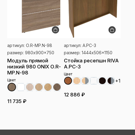
артикул: О.R-MP.N-98
артикул: А.РС-3
размер: 980x900x750
размер: 1444x506x1150
Модуль прямой
Стойка ресепшн RIVA
низкий 980 ONIX О.R-
А.РС-3
MP.N-98
Цвет
Цвет
+1
12 886 ₽
11 735 ₽