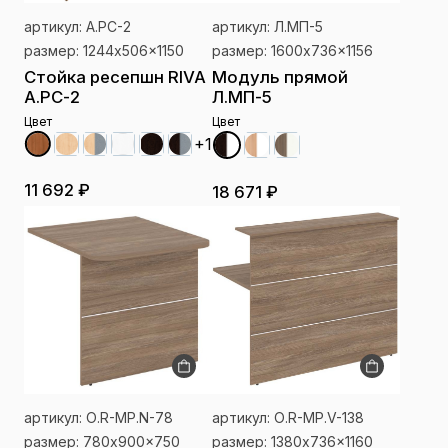
артикул: А.РС-2
артикул: Л.МП-5
размер: 1244x506x1150
размер: 1600x736x1156
Стойка ресепшн RIVA
Модуль прямой
А.РС-2
Л.МП-5
Цвет
Цвет
+1
11 692 ₽
18 671 ₽
артикул: О.R-MP.N-78
артикул: О.R-MP.V-138
размер: 780x900x750
размер: 1380x736x1160