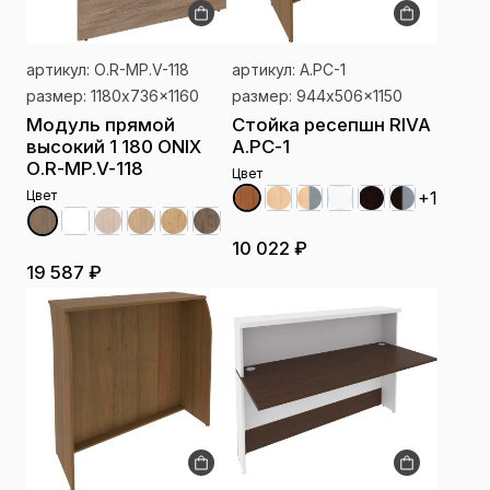
артикул: О.R-MP.V-118
артикул: А.РС-1
размер: 1180x736x1160
размер: 944x506x1150
Модуль прямой
Стойка ресепшн RIVA
высокий 1 180 ONIX
А.РС-1
О.R-MP.V-118
Цвет
Цвет
+1
10 022 ₽
19 587 ₽