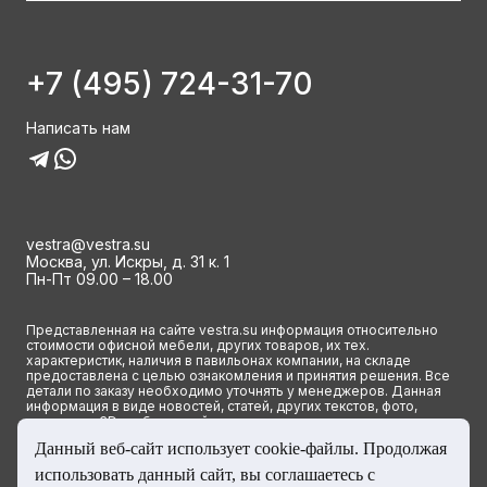
+7 (495) 724-31-70
Написать нам
vestra@vestra.su
Москва, ул. Искры, д. 31 к. 1
Пн-Пт 09.00 – 18.00
Представленная на сайте vestra.su информация относительно
стоимости офисной мебели, других товаров, их тех.
характеристик, наличия в павильонах компании, на складе
предоставлена с целью ознакомления и принятия решения. Все
детали по заказу необходимо уточнять у менеджеров. Данная
информация в виде новостей, статей, других текстов, фото,
картинок и 3D изображений ни при каких условиях не является
публичной офертой и определяется исключительно основными
Данный веб-сайт использует cookie-файлы. Продолжая
положениями ст. 437(2) Гражданского кодекса РФ.
использовать данный сайт, вы соглашаетесь с
© 2023 Группа компаний ВЕСТРА. Все права сайта защищены