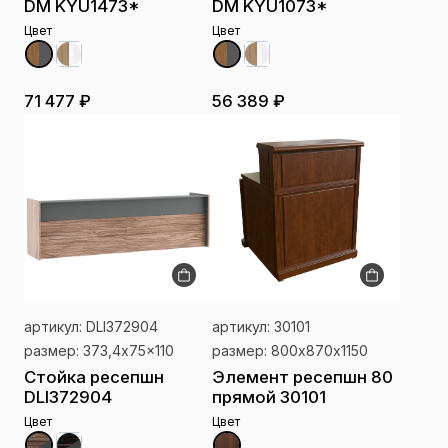
DM KYU1473*
DM KYU1073*
Цвет
Цвет
71 477 ₽
56 389 ₽
артикул: DLI372904
артикул: 30101
размер: 373,4x75x110
размер: 800х870х1150
Стойка ресепшн
Элемент ресепшн 80
DLI372904
прямой 30101
Цвет
Цвет