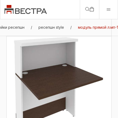
ойки ресепшн
/
ресепшн style
/
модуль прямой л.мп-1